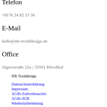
Telefon
der
Produktseite
gewählt
werden
+0176 24 82 15 56
E-Mail
hello@nb-textildesign.de
Office
Jägerstraße 22a | 33161 Hövelhof
NB Textildesign
Datenschutzerklärung
Impressum
AGBs Endverbraucher
AGBs B2B
Wiederrufsbelehrung