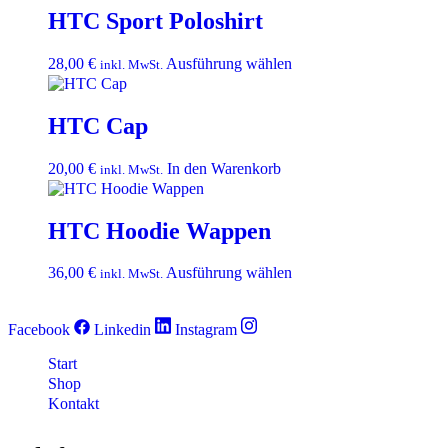
mehrere
HTC Sport Poloshirt
Varianten
auf.
Dieses
28,00
€
Ausführung wählen
inkl. MwSt.
Die
Produkt
Optionen
weist
können
mehrere
auf
HTC Cap
Varianten
der
auf.
Produktseite
20,00
€
In den Warenkorb
inkl. MwSt.
Die
gewählt
Optionen
werden
können
auf
HTC Hoodie Wappen
der
Produktseite
Dieses
36,00
€
Ausführung wählen
inkl. MwSt.
gewählt
Produkt
werden
weist
mehrere
Facebook
Linkedin
Instagram
Varianten
auf.
Start
Die
Shop
Optionen
Kontakt
können
auf